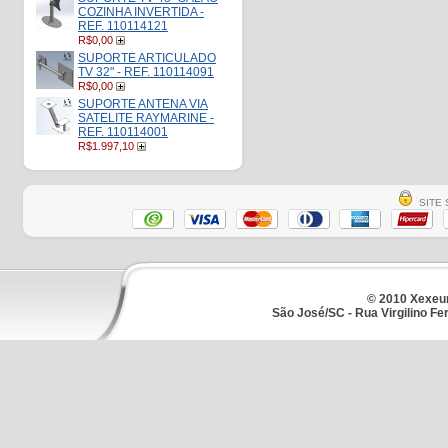
COZINHA INVERTIDA -
REF. 110114121
R$0,00
SUPORTE ARTICULADO
TV 32" - REF. 110114091
R$0,00
SUPORTE ANTENA VIA
SATELITE RAYMARINE -
REF. 110114001
R$1.997,10
SITE 
© 2010 Xexeum
São José/SC - Rua Virgilino Fe