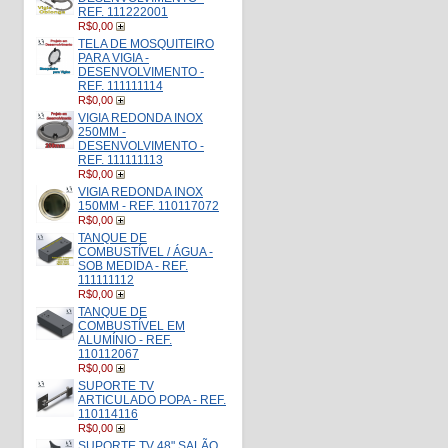
REF. 111222001
R$0,00
TELA DE MOSQUITEIRO
PARA VIGIA -
DESENVOLVIMENTO -
REF. 111111114
R$0,00
VIGIA REDONDA INOX
250MM -
DESENVOLVIMENTO -
REF. 111111113
R$0,00
VIGIA REDONDA INOX
150MM - REF. 110117072
R$0,00
TANQUE DE
COMBUSTÍVEL / ÁGUA -
SOB MEDIDA - REF.
111111112
R$0,00
TANQUE DE
COMBUSTÍVEL EM
ALUMÍNIO - REF.
110112067
R$0,00
SUPORTE TV
ARTICULADO POPA - REF.
110114116
R$0,00
SUPORTE TV 48" SALÃO