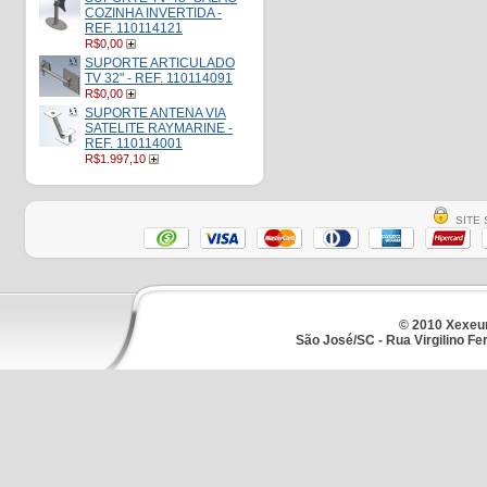
COZINHA INVERTIDA -
REF. 110114121
R$0,00
SUPORTE ARTICULADO
TV 32" - REF. 110114091
R$0,00
SUPORTE ANTENA VIA
SATELITE RAYMARINE -
REF. 110114001
R$1.997,10
SITE 
© 2010 Xexeum
São José/SC - Rua Virgilino Fe