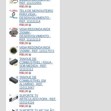
REF. 111222001
R$0,00
TELA DE MOSQUITEIRO
PARA VIGIA -
DESENVOLVIMENTO -
REF. 111111114
R$0,00
VIGIA REDONDA INOX
250MM -
DESENVOLVIMENTO -
REF. 111111113
R$0,00
VIGIA REDONDA INOX
150MM - REF. 110117072
R$0,00
TANQUE DE
COMBUSTÍVEL / ÁGUA -
SOB MEDIDA - REF.
111111112
R$0,00
TANQUE DE
COMBUSTÍVEL EM
ALUMÍNIO - REF.
110112067
R$0,00
SUPORTE TV
ARTICULADO POPA - REF.
110114116
R$0,00
SUPORTE TV 48" SALÃO